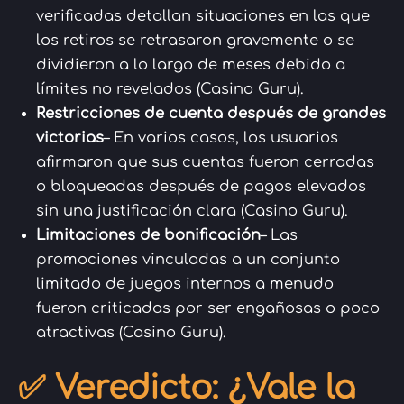
verificadas detallan situaciones en las que
los retiros se retrasaron gravemente o se
dividieron a lo largo de meses debido a
límites no revelados (Casino Guru).
Restricciones de cuenta después de grandes
victorias
– En varios casos, los usuarios
afirmaron que sus cuentas fueron cerradas
o bloqueadas después de pagos elevados
sin una justificación clara (Casino Guru).
Limitaciones de bonificación
– Las
promociones vinculadas a un conjunto
limitado de juegos internos a menudo
fueron criticadas por ser engañosas o poco
atractivas (Casino Guru).
✅ Veredicto: ¿Vale la