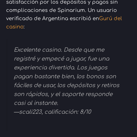
satisfacción por los depósitos y pagos sin
complicaciones de Spinarium. Un usuario
verificado de Argentina escribió en
Gurú del
casino
:
Excelente casino. Desde que me
registré y empecé a jugar, fue una
experiencia divertida. Los juegos
pagan bastante bien, los bonos son
fáciles de usar, los depósitos y retiros
son rápidos, y el soporte responde
casi al instante.
—
scali223
, calificación: 8/10