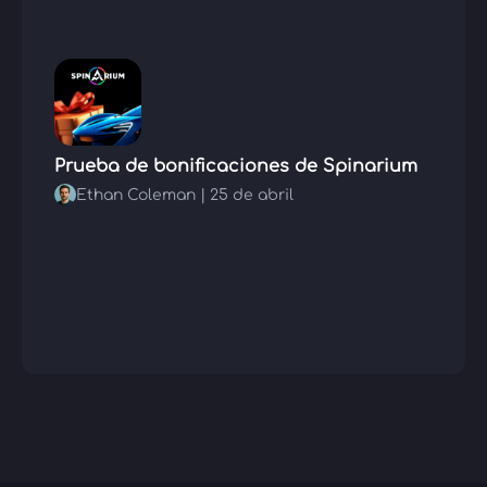
Prueba de bonificaciones de Spinarium
Ethan Coleman | 25 de abril