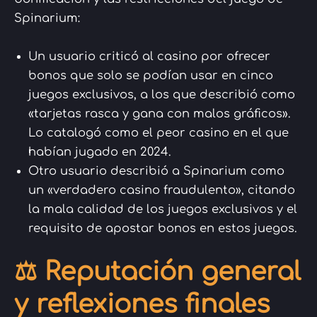
Spinarium:
Un usuario criticó al casino por ofrecer
bonos que solo se podían usar en cinco
juegos exclusivos, a los que describió como
«tarjetas rasca y gana con malos gráficos».
Lo catalogó como el peor casino en el que
habían jugado en 2024.
Otro usuario describió a Spinarium como
un «verdadero casino fraudulento», citando
la mala calidad de los juegos exclusivos y el
requisito de apostar bonos en estos juegos.
⚖️ Reputación general
y reflexiones finales