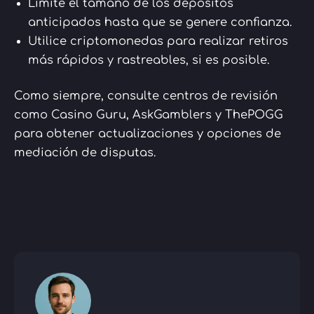
Limite el tamaño de los depósitos
anticipados hasta que se genere confianza.
Utilice criptomonedas para realizar retiros
más rápidos y rastreables, si es posible.
Como siempre, consulte centros de revisión
como Casino Guru, AskGamblers y ThePOGG
para obtener actualizaciones y opciones de
mediación de disputas.