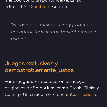
menudo como un punto fuerte. En su
editorial,
AskGamblers
escribió:
“El casino es fácil de usar y pudimos
encontrar todo lo que buscábamos sin
estrés”.
Juegos exclusivos y
demostrablemente justos
Varios jugadores destacaron los juegos
originales de Spinarium, como Crash, Plinko y
Coinflip. Un crítico mencionó en
Casino.Guru
: