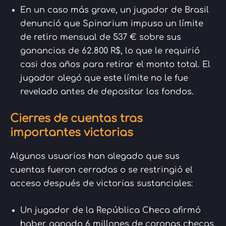
En un caso más grave, un jugador de Brasil
denunció que Spinarium impuso un límite
de retiro mensual de 537 € sobre sus
ganancias de 62.800 R$, lo que le requirió
casi dos años para retirar el monto total. El
jugador alegó que este límite no le fue
revelado antes de depositar los fondos.
Cierres de cuentas tras
importantes victorias
Algunos usuarios han alegado que sus
cuentas fueron cerradas o se restringió el
acceso después de victorias sustanciales:
Un jugador de la República Checa afirmó
haber ganado 6 millones de coronas checas,