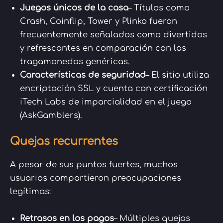
Juegos únicos de la casa
– Títulos como
Crash, Coinflip, Tower y Plinko fueron
frecuentemente señalados como divertidos
y refrescantes en comparación con las
tragamonedas genéricas.
Características de seguridad
– El sitio utiliza
encriptación SSL y cuenta con certificación
iTech Labs de imparcialidad en el juego
(AskGamblers).
Quejas recurrentes
A pesar de sus puntos fuertes, muchos
usuarios compartieron preocupaciones
legítimas:
Retrasos en los pagos
– Múltiples quejas