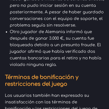
pero no pudo iniciar sesión en su cuenta
posteriormente. A pesar de haber guardado
conversaciones con el equipo de soporte, el
problema seguía sin resolverse.
Otro jugador de Alemania informó que
después de ganar 3.000 €, su cuenta fue
bloqueada debido a un presunto fraude. El
jugador afirmó que había verificado dos
cuentas bancarias para el retiro y no había
violado ninguna regla.
Términos de bonificación y
restricciones del juego
Los usuarios también han expresado su
insatisfacción con los términos de
bonificación y las restricciones del juego de